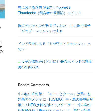
馬に関する迷信 第2弾！Prophet’s
Thumbprint（預言者の親指跡）って！？
厩舎のジャムンが教えてくれた、甘い揚げ団子
プ
「グラブ・ジャムン」の由来
し
インド各地にある『ミヤワキ・フォレスト』っ
紹
て!?
との
ニッチな情報だけどお得！NHAIのインド高速道
路の年間パス
Recent Comments
牛の熱中症対策、『モーっとクール』は馬にも
効果テキメン!?
に
【USIMO】牛・馬の熱中症対
策に！NEW接触冷感ネッククーラー、牛の熱中
症対策商品『モーっとクール』は、馬にも効果