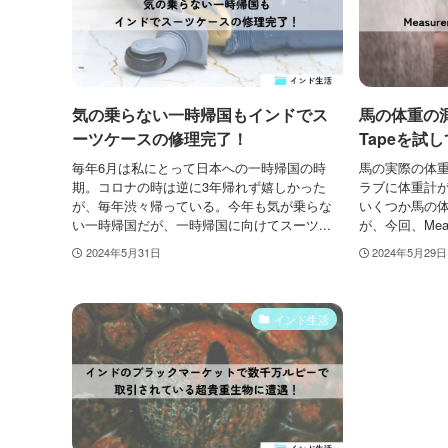
気の乗らない一時帰国もインドでス
馬の体重の測り
ーツケースの修理完了！
Tapeを試
毎年6月は私にとって日本への一時帰国の時
馬の実際の体
期。コロナの時は逆に3年帰れず嬉しかった
ラブに体重計
が、毎年渋々帰っている。今年も気が乗らな
いくつか馬の
い一時帰国だが、一時帰国に向けてスーツ...
が、今回、Measu
2024年5月31日
2024年5月29日
インド生活