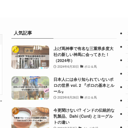
人気記事
上げ馬神事で有名な三重県多度大
社の新しい神馬に会ってきた！
（2024年）
2024年6月30日
ポロ＆馬
日本人には余り知られていないポ
ロの世界 vol. 2 『ポロの基本とル
ール』
2023年8月26日
ポロ＆馬
»
今更聞けない!? インドの伝統的な
乳製品、Dahi (Curd) とヨーグル
トの違い