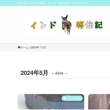
駐在員から現地採用、インドで夢を追うブログサイト
ホーム
2024年
5月
2024年5月
– date –
インド生活