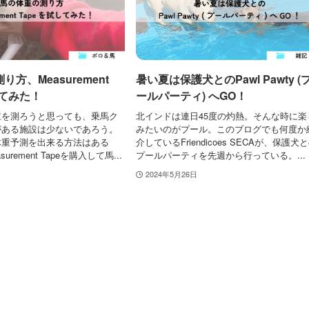
方、Measurement
暑い夏は保護犬とのPawl Pawty (
してみた！
ールパーティ) へGO！
重を測ろうと思っても、乗馬ク
北インドは連日45度の灼熱。そんな時に楽
がある施設は少ないであろう。
みたいのがプール。このブログでも何度か
体重予測を出来る方法はある
介しているFriendicoes SECAが、保護犬
rement Tapeを購入して馬...
プールパーティを先週から行っている。...
2024年5月26日