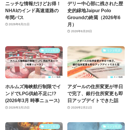
ニッチな情報だけどお得！
デリー中心部に残された歴
NHAIのインド高速道路の
史的緑地Jaipur Polo
年間パス
Groundの終焉（2026年6
月）
2026年6月21日
2026年6月20日
インド生活
インド生活
ホルムズ海峡航行制限でイ
アダールの住所変更が半日
ンドでLPG供給不足に!?
で完了、銀行住所変更も即
(2026年3月 時事ニュース)
日アップデイトできた話
2026年3月15日
2026年2月21日
インド生活
インド生活