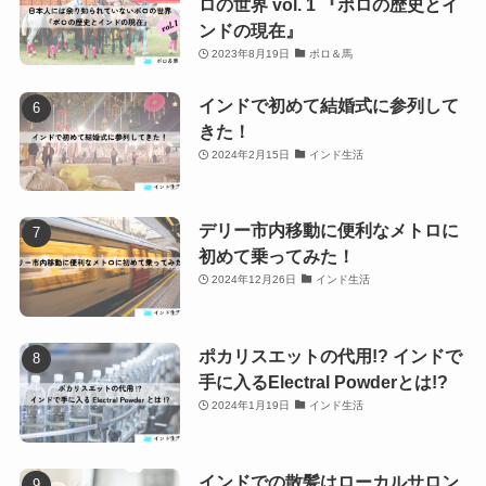
ロの世界 vol. 1 『ポロの歴史とイ
ンドの現在』
2023年8月19日
ポロ＆馬
インドで初めて結婚式に参列して
きた！
2024年2月15日
インド生活
デリー市内移動に便利なメトロに
初めて乗ってみた！
2024年12月26日
インド生活
ポカリスエットの代用!? インドで
手に入るElectral Powderとは!?
2024年1月19日
インド生活
インドでの散髪はローカルサロン