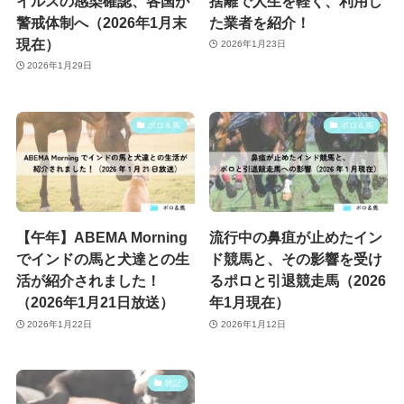
イルスの感染確認、各国が
捨離で人生を軽く、利用し
警戒体制へ（2026年1月末
た業者を紹介！
現在）
2026年1月23日
2026年1月29日
ポロ＆馬
ポロ＆馬
【午年】ABEMA Morning
流行中の鼻疽が止めたイン
でインドの馬と犬達との生
ド競馬と、その影響を受け
活が紹介されました！
るポロと引退競走馬（2026
（2026年1月21日放送）
年1月現在）
2026年1月22日
2026年1月12日
雑記