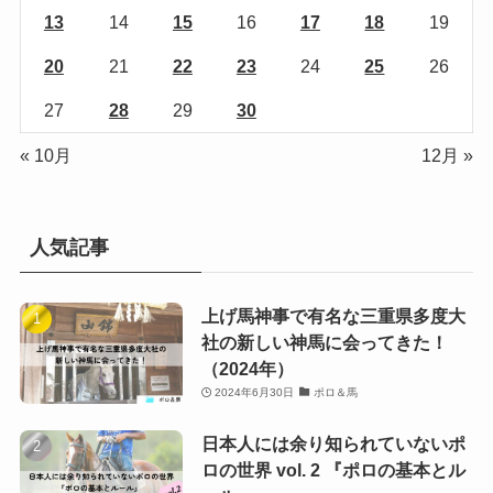
13
14
15
16
17
18
19
20
21
22
23
24
25
26
27
28
29
30
« 10月
12月 »
人気記事
上げ馬神事で有名な三重県多度大
社の新しい神馬に会ってきた！
（2024年）
2024年6月30日
ポロ＆馬
日本人には余り知られていないポ
ロの世界 vol. 2 『ポロの基本とル