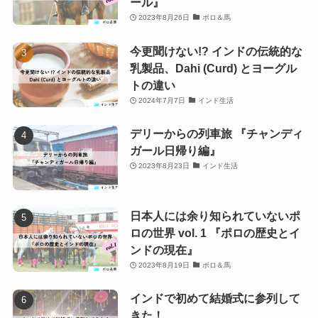
ール』
2023年8月26日
ポロ＆馬
今更聞けない!? インドの伝統的な
乳製品、Dahi (Curd) とヨーグル
トの違い
2024年7月7日
インド生活
デリーからの列車旅 『チャンディ
ガール日帰り編』
2023年8月23日
インド生活
日本人には余り知られていないポ
ロの世界 vol. 1 『ポロの歴史とイ
ンドの現在』
2023年8月19日
ポロ＆馬
インドで初めて結婚式に参列して
きた！