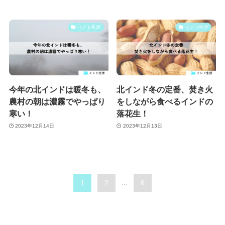
インド生活
インド生活
今年の北インドは暖冬も、
北インド冬の定番、焚き火
農村の朝は濃霧でやっぱり
をしながら食べるインドの
寒い！
落花生！
2023年12月14日
2023年12月13日
1
2
...
6