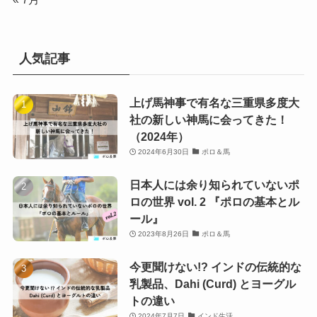
人気記事
上げ馬神事で有名な三重県多度大
社の新しい神馬に会ってきた！
（2024年）
2024年6月30日
ポロ＆馬
日本人には余り知られていないポ
ロの世界 vol. 2 『ポロの基本とル
ール』
2023年8月26日
ポロ＆馬
今更聞けない!? インドの伝統的な
乳製品、Dahi (Curd) とヨーグル
トの違い
2024年7月7日
インド生活