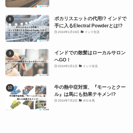
ポカリスエットの代用!? インドで
手に入るElectral Powderとは!?
2024年1月19日
インド生活
インドでの散髪はローカルサロン
へGO！
2024年2月1日
インド生活
牛の熱中症対策、『モーっとクー
ル』は馬にも効果テキメン!?
2024年7月2日
ポロ＆馬