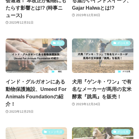
会通過！ 本改正が動物にも
る温かいインドスイーツ、
たらす影響とは!? (時事ニ
Gajar Halwaとは!?
ュース)
2023年12月30日
2023年12月31日
雑記
ポロ＆馬
インド・グルガオンにある
犬用『ゲンキ・ワン』で有
動物保護施設、Umeed For
名なメーカーが馬用の玄米
Animals Foundationの紹
酵素『跳馬』を販売！
介！
2023年12月24日
2023年12月25日
インド生活
ポロ＆馬