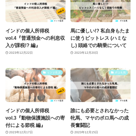
インドの個人所得税
馬に優しい!? 私自身もたま
vol.4『普通預金への利息収
に使うビットレス (ハミな
入が課税!? 編』
し) 頭絡での騎乗について
2023年12月22日
2023年12月20日
インド生活
ポロ＆馬
インドの個人所得税
誰にも必要とされなかった
vol.3『動物保護施設への寄
牝馬、マヤのポロ馬への成
付による節税 編』
長奮闘記
2023年12月17日
2023年12月15日