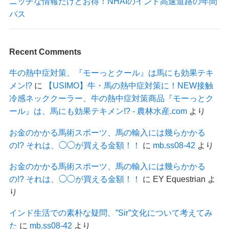
ニッチな情報だけどお得！NHAIのインド高速道路の年間
パス
Recent Comments
牛の熱中症対策、『モーっとクール』は馬にも効果テキ
メン!?
に
【USIMO】牛・馬の熱中症対策に！NEW接触
冷感ネッククーラー、牛の熱中症対策商品『モーっとク
ール』は、馬にも効果テキメン!? - 農林水産.com
より
お金のかかる馬術スポーツ、馬の輸入には幾らかかる
の!? それは、◯◯が買える金額！！
に
mb.ss08-42
より
お金のかかる馬術スポーツ、馬の輸入には幾らかかる
の!? それは、◯◯が買える金額！！
に
EY Equestrian
よ
り
インド生活での素朴な疑問、”Sir”文化について考えてみ
た
に
mb.ss08-42
より