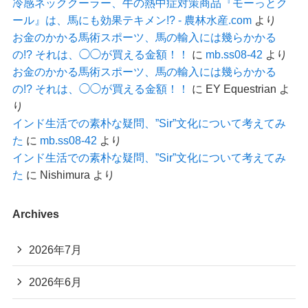
冷感ネッククーラー、牛の熱中症対策商品『モーっとク
ール』は、馬にも効果テキメン!? - 農林水産.com
より
お金のかかる馬術スポーツ、馬の輸入には幾らかかる
の!? それは、◯◯が買える金額！！
に
mb.ss08-42
より
お金のかかる馬術スポーツ、馬の輸入には幾らかかる
の!? それは、◯◯が買える金額！！
に
EY Equestrian
よ
り
インド生活での素朴な疑問、”Sir”文化について考えてみ
た
に
mb.ss08-42
より
インド生活での素朴な疑問、”Sir”文化について考えてみ
た
に
Nishimura
より
Archives
2026年7月
2026年6月