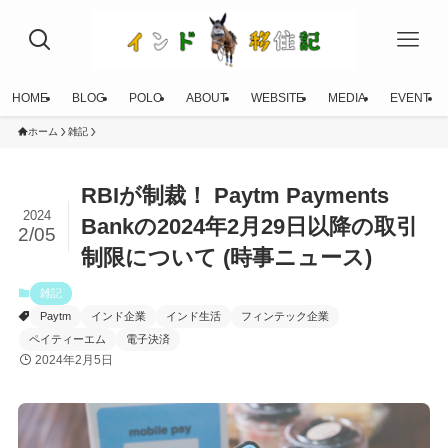
HOME
BLOG
POLO
ABOUT
WEBSITE
MEDIA
EVENT
ホーム
雑記
RBIが制裁！ Paytm Payments
2024
Bankの2024年2月29日以降の取引
2/05
制限について (時事ニュース)
雑記
Paytm
インド企業
インド生活
フィンテック企業
ペイティーエム
電子決済
2024年2月5日