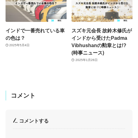
インドで一番売れている車
スズキ元会長 故鈴木修氏が
の色は？
インドから受けたPadma
Vibhushanの勲章とは!?
2025年5月4日
(時事ニュース)
2025年1月26日
コメント
コメントする