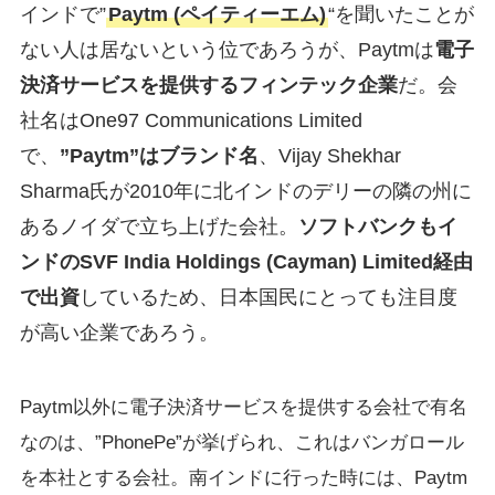
インドで”
Paytm (ペイティーエム)
“を聞いたことが
ない人は居ないという位であろうが、Paytmは
電子
決済サービスを提供するフィンテック企業
だ。会
社名はOne97 Communications Limited
で、
”Paytm”はブランド名
、Vijay Shekhar
Sharma氏が2010年に北インドのデリーの隣の州に
あるノイダで立ち上げた会社。
ソフトバンクもイ
ンドのSVF India Holdings (Cayman) Limited経由
で出資
しているため、日本国民にとっても注目度
が高い企業であろう。
Paytm以外に電子決済サービスを提供する会社で有名
なのは、”PhonePe”が挙げられ、これはバンガロール
を本社とする会社。南インドに行った時には、Paytm