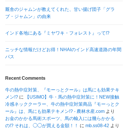
厩舎のジャムンが教えてくれた、甘い揚げ団子「グラ
ブ・ジャムン」の由来
インド各地にある『ミヤワキ・フォレスト』って!?
ニッチな情報だけどお得！NHAIのインド高速道路の年間
パス
Recent Comments
牛の熱中症対策、『モーっとクール』は馬にも効果テキ
メン!?
に
【USIMO】牛・馬の熱中症対策に！NEW接触
冷感ネッククーラー、牛の熱中症対策商品『モーっとク
ール』は、馬にも効果テキメン!? - 農林水産.com
より
お金のかかる馬術スポーツ、馬の輸入には幾らかかる
の!? それは、◯◯が買える金額！！
に
mb.ss08-42
より