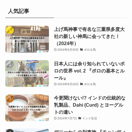
人気記事
上げ馬神事で有名な三重県多度大
社の新しい神馬に会ってきた！
（2024年）
2024年6月30日
ポロ＆馬
日本人には余り知られていないポ
ロの世界 vol. 2 『ポロの基本とル
ール』
2023年8月26日
ポロ＆馬
今更聞けない!? インドの伝統的な
乳製品、Dahi (Curd) とヨーグル
トの違い
2024年7月7日
インド生活