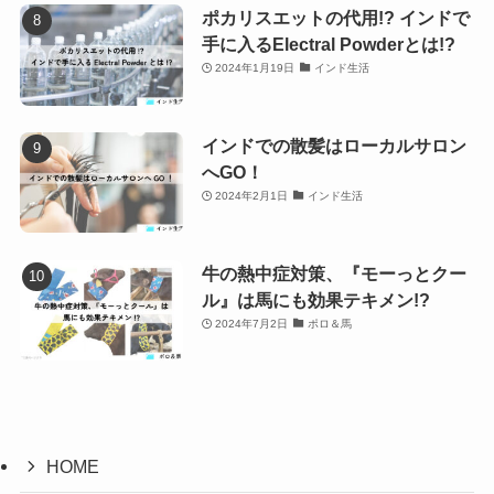
ポカリスエットの代用!? インドで
手に入るElectral Powderとは!?
2024年1月19日
インド生活
インドでの散髪はローカルサロン
へGO！
2024年2月1日
インド生活
牛の熱中症対策、『モーっとクー
ル』は馬にも効果テキメン!?
2024年7月2日
ポロ＆馬
HOME