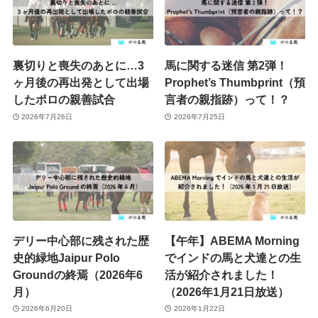
裏切りと喪失のあとに…3
馬に関する迷信 第2弾！
ヶ月後の再出発として出場
Prophet’s Thumbprint（預
したポロの親善試合
言者の親指跡）って！？
2026年7月26日
2026年7月25日
デリー中心部に残された歴
【午年】ABEMA Morning
史的緑地Jaipur Polo
でインドの馬と犬達との生
Groundの終焉（2026年6
活が紹介されました！
月）
（2026年1月21日放送）
2026年6月20日
2026年1月22日