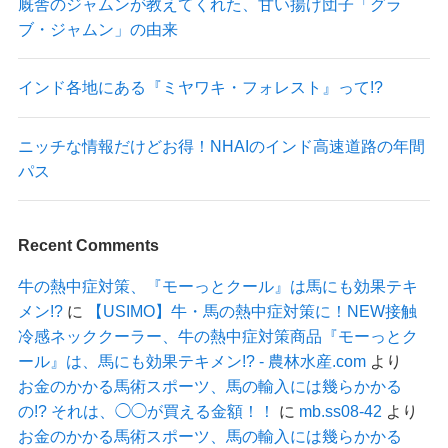
厩舎のジャムンが教えてくれた、甘い揚げ団子「グラ
ブ・ジャムン」の由来
インド各地にある『ミヤワキ・フォレスト』って!?
ニッチな情報だけどお得！NHAIのインド高速道路の年間
パス
Recent Comments
牛の熱中症対策、『モーっとクール』は馬にも効果テキ
メン!?
に
【USIMO】牛・馬の熱中症対策に！NEW接触
冷感ネッククーラー、牛の熱中症対策商品『モーっとク
ール』は、馬にも効果テキメン!? - 農林水産.com
より
お金のかかる馬術スポーツ、馬の輸入には幾らかかる
の!? それは、◯◯が買える金額！！
に
mb.ss08-42
より
お金のかかる馬術スポーツ、馬の輸入には幾らかかる