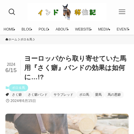
HOME
BLOG
POLO
ABOUT
WEBSITE
MEDIA
EVENT
ホーム
ポロ＆馬
ヨーロッパから取り寄せていた馬
2024
用『さく癖』バンドの効果は如何
6/15
に…!?
ポロ＆馬
さく癖
さく癖バンド
サラブレッド
ポロ馬
愛馬
馬の悪癖
2024年6月15日