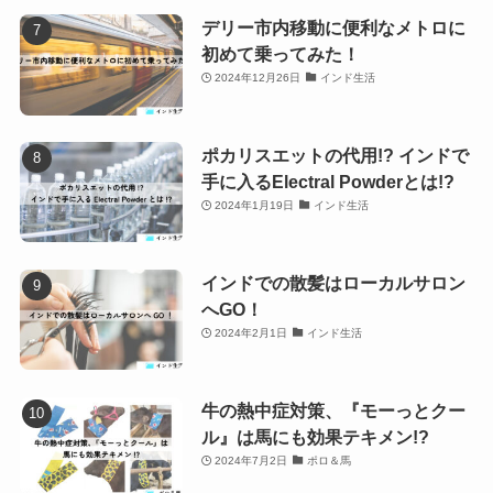
デリー市内移動に便利なメトロに
初めて乗ってみた！
2024年12月26日
インド生活
ポカリスエットの代用!? インドで
手に入るElectral Powderとは!?
2024年1月19日
インド生活
インドでの散髪はローカルサロン
へGO！
2024年2月1日
インド生活
牛の熱中症対策、『モーっとクー
ル』は馬にも効果テキメン!?
2024年7月2日
ポロ＆馬