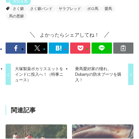
ポロ＆馬
さく癖
さく癖バンド
サラブレッド
ポロ馬
愛馬
馬の悪癖
よかったらシェアしてね！
大塚製薬ポカリスエットを
乗馬愛好家の憧れ、
インドに投入へ！（時事ニ
Dubarryの防水ブーツを購
ュース）
入！
関連記事