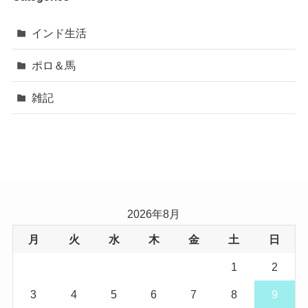
インド生活
ポロ＆馬
雑記
2026年8月
月
火
水
木
金
土
日
1
2
3
4
5
6
7
8
9