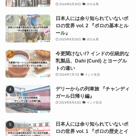
2024年6月30日
ポロ＆馬
日本人には余り知られていないポ
ロの世界 vol. 2 『ポロの基本とル
ール』
2023年8月26日
ポロ＆馬
今更聞けない!? インドの伝統的な
乳製品、Dahi (Curd) とヨーグル
トの違い
2024年7月7日
インド生活
デリーからの列車旅 『チャンディ
ガール日帰り編』
2023年8月23日
インド生活
日本人には余り知られていないポ
ロの世界 vol. 1 『ポロの歴史とイ