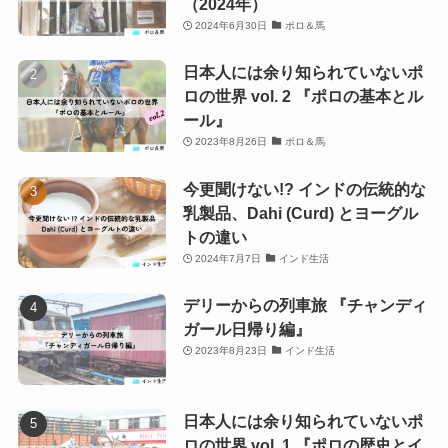
（2024年）
2024年6月30日
ポロ＆馬
日本人には余り知られていないポ
ロの世界 vol. 2 『ポロの基本とル
ール』
2023年8月26日
ポロ＆馬
今更聞けない!? インドの伝統的な
乳製品、Dahi (Curd) とヨーグル
トの違い
2024年7月7日
インド生活
デリーからの列車旅 『チャンディ
ガール日帰り編』
2023年8月23日
インド生活
日本人には余り知られていないポ
ロの世界 vol. 1 『ポロの歴史とイ