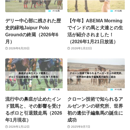
デリー中心部に残された歴
【午年】ABEMA Morning
史的緑地Jaipur Polo
でインドの馬と犬達との生
Groundの終焉（2026年6
活が紹介されました！
月）
（2026年1月21日放送）
2026年6月20日
2026年1月22日
流行中の鼻疽が止めたイン
クローン技術で知られるア
ド競馬と、その影響を受け
ルゼンチンの研究所、世界
るポロと引退競走馬（2026
初の遺伝子編集馬の誕生に
年1月現在）
成功
2026年1月12日
2025年9月7日