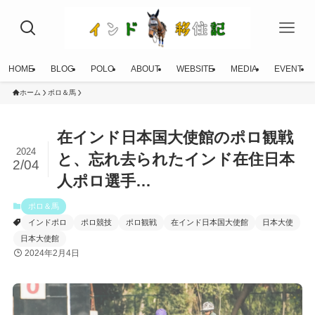
HOME
BLOG
POLO
ABOUT
WEBSITE
MEDIA
EVENT
ホーム
ポロ＆馬
在インド日本国大使館のポロ観戦
2024
と、忘れ去られたインド在住日本
2/04
人ポロ選手…
ポロ＆馬
インドポロ
ポロ競技
ポロ観戦
在インド日本国大使館
日本大使
日本大使館
2024年2月4日