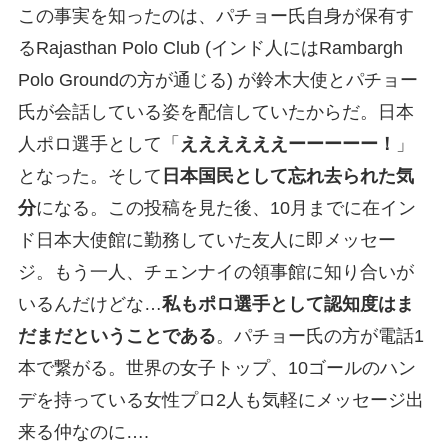
この事実を知ったのは、パチョー氏自身が保有す
るRajasthan Polo Club (インド人にはRambargh
Polo Groundの方が通じる) が鈴木大使とパチョー
氏が会話している姿を配信していたからだ。日本
人ポロ選手として「
ええええええーーーーー！
」
となった。そして
日本国民として忘れ去られた気
分
になる。この投稿を見た後、10月までに在イン
ド日本大使館に勤務していた友人に即メッセー
ジ。もう一人、チェンナイの領事館に知り合いが
いるんだけどな…
私もポロ選手として認知度はま
だまだということである
。パチョー氏の方が電話1
本で繋がる。世界の女子トップ、10ゴールのハン
デを持っている女性プロ2人も気軽にメッセージ出
来る仲なのに….