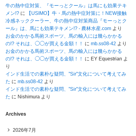
牛の熱中症対策、『モーっとクール』は馬にも効果テキ
メン!?
に
【USIMO】牛・馬の熱中症対策に！NEW接触
冷感ネッククーラー、牛の熱中症対策商品『モーっとク
ール』は、馬にも効果テキメン!? - 農林水産.com
より
お金のかかる馬術スポーツ、馬の輸入には幾らかかる
の!? それは、◯◯が買える金額！！
に
mb.ss08-42
より
お金のかかる馬術スポーツ、馬の輸入には幾らかかる
の!? それは、◯◯が買える金額！！
に
EY Equestrian
よ
り
インド生活での素朴な疑問、”Sir”文化について考えてみ
た
に
mb.ss08-42
より
インド生活での素朴な疑問、”Sir”文化について考えてみ
た
に
Nishimura
より
Archives
2026年7月