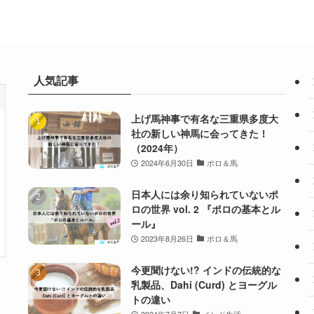
人気記事
上げ馬神事で有名な三重県多度大
社の新しい神馬に会ってきた！
（2024年）
2024年6月30日
ポロ＆馬
日本人には余り知られていないポ
ロの世界 vol. 2 『ポロの基本とル
ール』
2023年8月26日
ポロ＆馬
今更聞けない!? インドの伝統的な
乳製品、Dahi (Curd) とヨーグル
トの違い