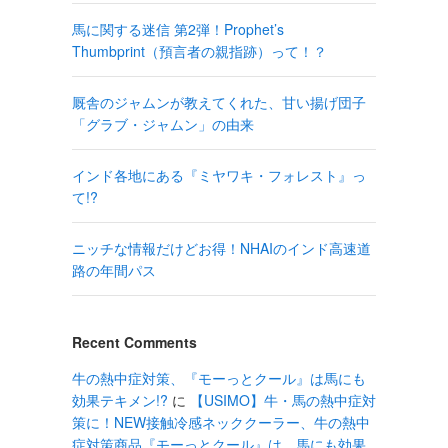
馬に関する迷信 第2弾！Prophet’s
Thumbprint（預言者の親指跡）って！？
厩舎のジャムンが教えてくれた、甘い揚げ団子
「グラブ・ジャムン」の由来
インド各地にある『ミヤワキ・フォレスト』っ
て!?
ニッチな情報だけどお得！NHAIのインド高速道
路の年間パス
Recent Comments
牛の熱中症対策、『モーっとクール』は馬にも
効果テキメン!?
に
【USIMO】牛・馬の熱中症対
策に！NEW接触冷感ネッククーラー、牛の熱中
症対策商品『モーっとクール』は、馬にも効果