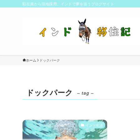
駐在員から現地採用、インドで夢を追うブログサイト
ホーム
ドックパーク
ドックパーク
– tag –
インド生活